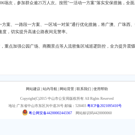
06场次，参加群众逾25万人次。按照“一活动一方案”落实安保措施，全
一方案、一路段一方案、一区域一对策”通行优化措施，将广澳、广珠西、
控速度，切实提升高速公路夜间见警率。
防，重点加强公园广场、商圈景点等人流密集区域巡逻防控，全力提升震
网站建议
|
站内导航
|
网站背景
|
联系我们
|
使用帮助
Copyright(C)2015 中山市公安局版权所有 All Rights Reserved
地址:广东省中山市东区兴中道26号
邮编：528403
粤ICP备2021095410号
粤公网安备44200002443367
网站标识码4420000060